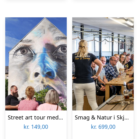
Street art tour med Aalborg Tours
Smag & Natur i Skjern Enge
kr.
149,00
kr.
699,00