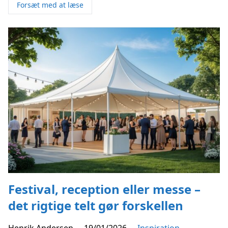
Forsæt med at læse
Festival, reception eller messe –
det rigtige telt gør forskellen
Henrik Andersen
-
19/01/2026
-
Inspiration