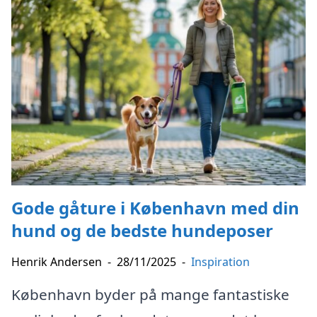
Gode gåture i København med din
hund og de bedste hundeposer
Henrik Andersen
-
28/11/2025
-
Inspiration
København byder på mange fantastiske