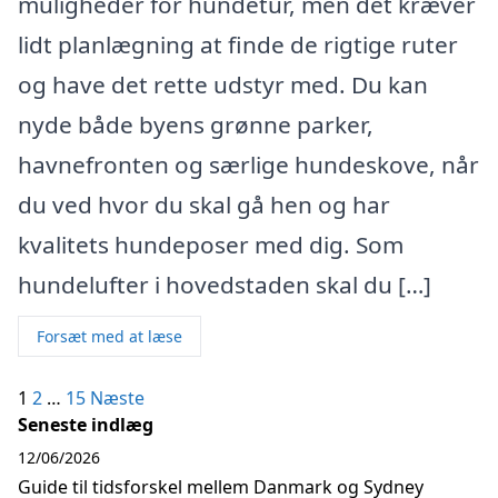
muligheder for hundetur, men det kræver
lidt planlægning at finde de rigtige ruter
og have det rette udstyr med. Du kan
nyde både byens grønne parker,
havnefronten og særlige hundeskove, når
du ved hvor du skal gå hen og har
kvalitets hundeposer med dig. Som
hundelufter i hovedstaden skal du […]
Forsæt med at læse
Indlægsinddeling
1
2
…
15
Næste
Seneste indlæg
12/06/2026
Guide til tidsforskel mellem Danmark og Sydney