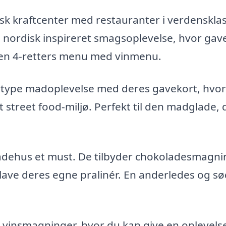
isk kraftcenter med restauranter i verdenskla
 nordisk inspireret smagsoplevelse, hvor gav
 en 4-retters menu med vinmenu.
type madoplevelse med deres gavekort, hvor
t street food-miljø. Perfekt til den madglade, 
adehus et must. De tilbyder chokoladesmagni
lave deres egne pralinér. En anderledes og sø
 vinsmagninger, hvor du kan give en oplevel