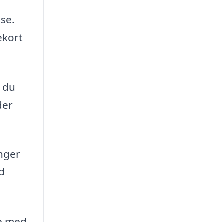
sse.
ekort
 du
der
nger
d
se med