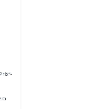
Prix”-
lem