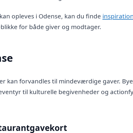
 kan opleves i Odense, kan du finde
inspiration
eblikke for både giver og modtager.
nse
der kan forvandles til mindeværdige gaver. By
entyr til kulturelle begivenheder og actionf
staurantgavekort