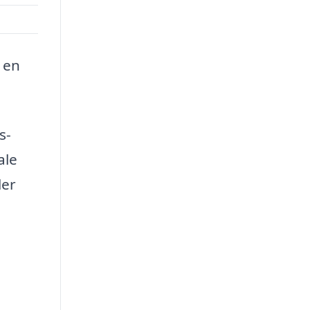
r en
s-
ale
ler