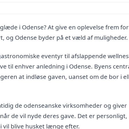
e glæde i Odense? At give en oplevelse frem fo
rt, og Odense byder på et væld af muligheder.
 gastronomiske eventyr til afslappende wellnes
ve til enhver anledning i Odense. Byens centr
geren at indløse gaven, uanset om de bor i el
samtidig de odenseanske virksomheder og giver
når de vil nyde deres gave. Det er personligt,
il blive husket længe efter.